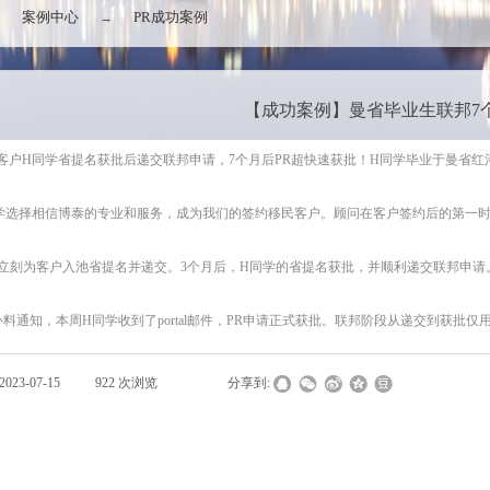
案例中心
PR成功案例
→
→
【成功案例】曼省毕业生联邦7个
客户H同学省提名获批后递交联邦申请，7个月后PR超快速获批！H同学毕业于曼省
学选择相信博泰的专业和服务，成为我们的签约移民客户。顾问在客户签约后的第一时
立刻为客户入池省提名并递交。3个月后，H同学的省提名获批，并顺利递交联邦申请
补料通知，本周H同学收到了portal邮件，PR申请正式获批。联邦阶段从递交到获批仅
2023-07-15
|
922
次浏览
|
|
分享到: